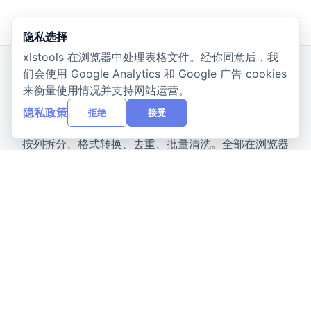
隐私选择
xlstools 在浏览器中处理表格文件。经你同意后，我
们会使用 Google Analytics 和 Google 广告 cookies
xlstools
来衡量使用情况并支持网站运营。
X
隐私政策
拒绝
接受
六款免费在线 Excel 工具：对比差异、合并工作簿、
按列拆分、格式转换、去重、批量清洗。全部在浏览器
本地运行，文件不离开你的设备。
功能特点
快速文件对比
多维度数据分析
详细报告导出
安全可靠处理